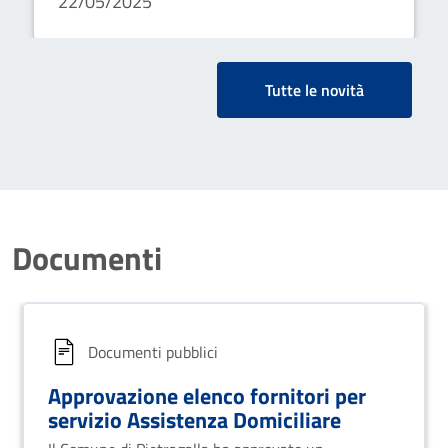
22/05/2025
fornitori eschema di convenzione
Tutte le novità
Documenti
Documenti pubblici
Approvazione elenco fornitori per
servizio Assistenza Domiciliare