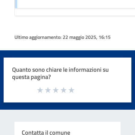
Ultimo aggiornamento:
22 maggio 2025, 16:15
Quanto sono chiare le informazioni su
questa pagina?
Valuta da 1 a 5 stelle la pagina
Valuta 1 stelle su 5
Valuta 2 stelle su 5
Valuta 3 stelle su 5
Valuta 4 stelle su 5
Valuta 5 stelle su 5
Contatta il comune