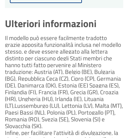
procedimento
giorni
di 30 giorni dalla presentazione
30
Il procedimento amministrativo
Conclusione del
dell'istanza.
sarà concluso entro un massimo
procedimento
giorni
di 30 giorni dalla presentazione
Ulteriori informazioni
30
Il procedimento amministrativo
Conclusione del
dell'istanza.
sarà concluso entro un massimo
procedimento
giorni
di 30 giorni dalla presentazione
Il modello può essere facilmente tradotto
Il procedimento amministrativo
dell'istanza.
grazie apposita funzionalità inclusa nel modello
sarà concluso entro un massimo
di 30 giorni dalla presentazione
stesso, e deve essere allegato alla lettera
dell'istanza.
distinto per ciascuno degli Stati membri che
hanno tutti fatto pervenire al Ministero
traduzione: Austria (AT), Belgio (BE), Bulgaria
(BG), Repubblica Ceca (CZ), Cipro (CP), Germania
(DE), Danimarca (DK), Estonia (EE) Spagna (ES),
Finlandia (FI), Francia (FR), Grecia (GR), Croazia
(HR), Ungheria (HU), Irlanda (IE), Lituania
(LT),Lussemburgo (LU), Lettonia (LV), Malta (MT),
Paesi Bassi (NL), Polonia (PL), Portogallo (PT),
Romania (RO), Svezia (SE), Slovenia (SI) e
Slovacchia (SK).
Infine, per facilitare l'attività di divulgazione, la