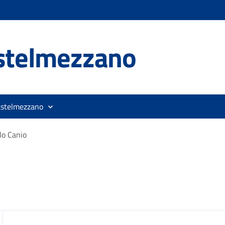
stelmezzano
astelmezzano
llo Canio