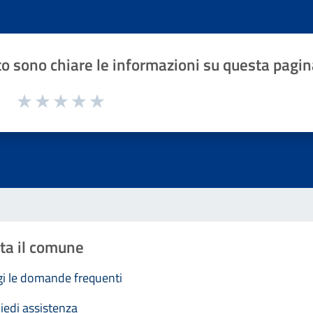
o sono chiare le informazioni su questa pagin
1 a 5 stelle la pagina
Valuta 1 stelle su 5
Valuta 2 stelle su 5
Valuta 3 stelle su 5
Valuta 4 stelle su 5
Valuta 5 stelle su 5
ta il comune
i le domande frequenti
iedi assistenza