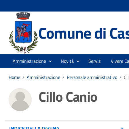
Comune di Ca
Amministrazione
Novità
Servizi
Vivere C
Home
/
Amministrazione
/
Personale amministrativo
/
Ci
Cillo Canio
INDICE DELLA PAGINA