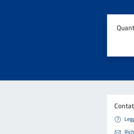
Quant
Valuta da 
Contat
Legg
Rich