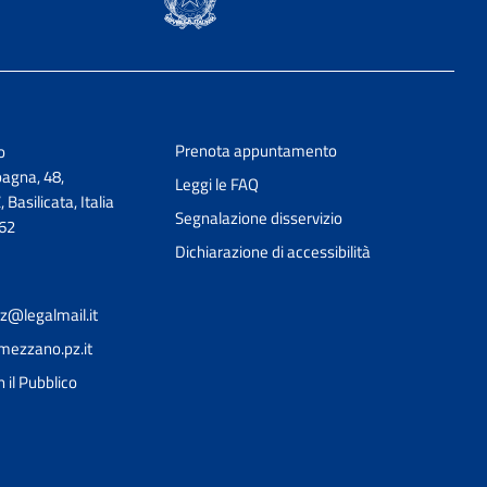
Prenota appuntamento
o
agna, 48,
Leggi le FAQ
asilicata, Italia
Segnalazione disservizio
62
Dichiarazione di accessibilità
@legalmail.it
ezzano.pz.it
Ciao 👋
Come posso esserti utile?
smart_toy
 il Pubblico