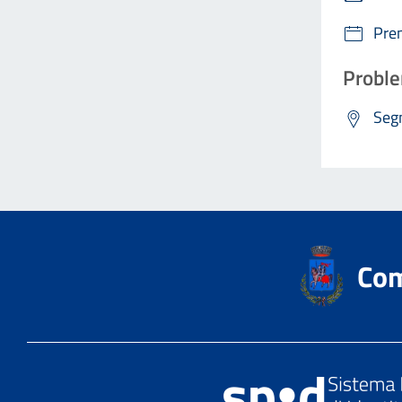
Pre
Proble
Segn
Com