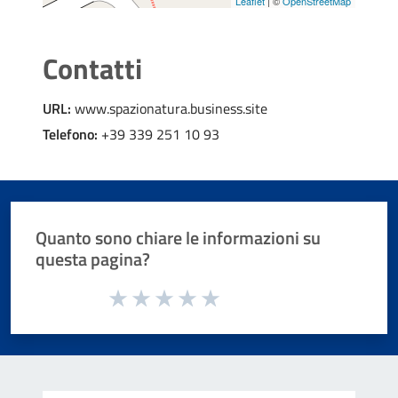
Leaflet
| ©
OpenStreetMap
Contatti
URL:
www.spazionatura.business.site
Telefono:
+39 339 251 10 93
Quanto sono chiare le informazioni su
questa pagina?
Valuta da 1 a 5 stelle la pagina
Valuta 1 stelle su 5
Valuta 2 stelle su 5
Valuta 3 stelle su 5
Valuta 4 stelle su 5
Valuta 5 stelle su 5