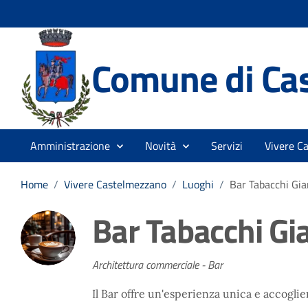
Comune di Ca
Amministrazione
Novità
Servizi
Vivere C
Home
/
Vivere Castelmezzano
/
Luoghi
/
Bar Tabacchi Gi
Bar Tabacchi Gi
Architettura commerciale - Bar
Il Bar offre un'esperienza unica e accoglient