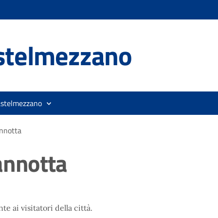
stelmezzano
astelmezzano
annotta
annotta
e ai visitatori della città.