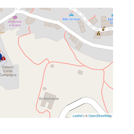
Leaflet
| ©
OpenStreetMap