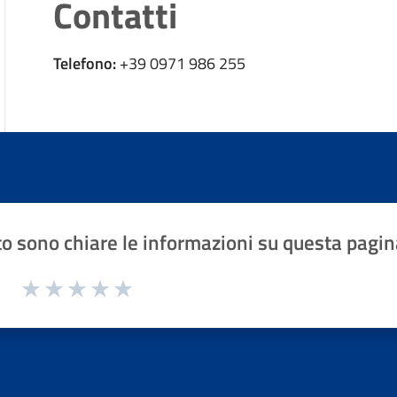
Contatti
Telefono:
+39 0971 986 255
o sono chiare le informazioni su questa pagin
1 a 5 stelle la pagina
Valuta 1 stelle su 5
Valuta 2 stelle su 5
Valuta 3 stelle su 5
Valuta 4 stelle su 5
Valuta 5 stelle su 5