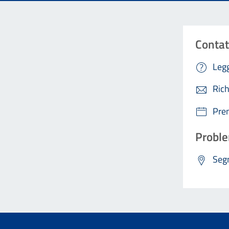
Contat
Legg
Rich
Pre
Proble
Segn