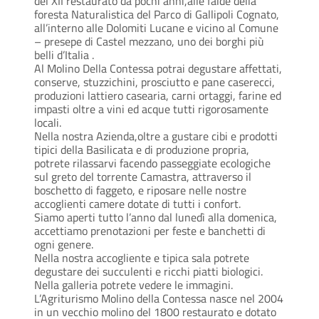
del XII restaurato da pochi anni,alle falde della 
foresta Naturalistica del Parco di Gallipoli Cognato, 
all’interno alle Dolomiti Lucane e vicino al Comune 
– presepe di Castel mezzano, uno dei borghi più 
belli d’Italia . 
Al Molino Della Contessa potrai degustare affettati, 
conserve, stuzzichini, prosciutto e pane caserecci, 
produzioni lattiero casearia, carni ortaggi, farine ed 
impasti oltre a vini ed acque tutti rigorosamente 
locali. 
Nella nostra Azienda,oltre a gustare cibi e prodotti 
tipici della Basilicata e di produzione propria, 
potrete rilassarvi facendo passeggiate ecologiche 
sul greto del torrente Camastra, attraverso il 
boschetto di faggeto, e riposare nelle nostre 
accoglienti camere dotate di tutti i confort. 
Siamo aperti tutto l’anno dal lunedì alla domenica, 
accettiamo prenotazioni per feste e banchetti di 
ogni genere. 
Nella nostra accogliente e tipica sala potrete 
degustare dei succulenti e ricchi piatti biologici. 
Nella galleria potrete vedere le immagini.
L’Agriturismo Molino della Contessa nasce nel 2004 
in un vecchio molino del 1800 restaurato e dotato 