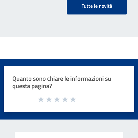
Tutte le novità
Quanto sono chiare le informazioni su
questa pagina?
Valuta da 1 a 5 stelle la pagina
Valuta 1 stelle su 5
Valuta 2 stelle su 5
Valuta 3 stelle su 5
Valuta 4 stelle su 5
Valuta 5 stelle su 5