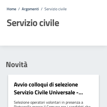
Home
/
Argomenti
/
Servizio civile
Servizio civile
Dettagli della notizia
Novità
Avvio colloqui di selezione
Servizio Civile Universale -
Bando Ordinario 2023
Selezione operatori volontari in presenza a
Pietragalla presso il Comune per i candidati che