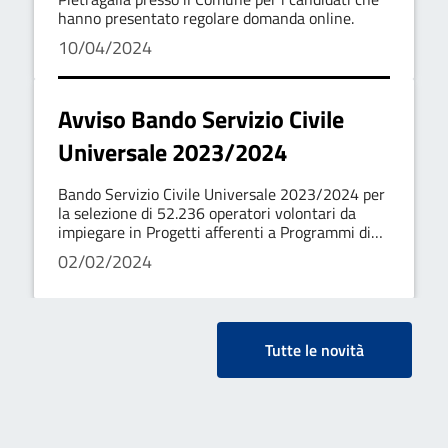
hanno presentato regolare domanda online.
10/04/2024
Avviso Bando Servizio Civile
Universale 2023/2024
Bando Servizio Civile Universale 2023/2024 per
la selezione di 52.236 operatori volontari da
impiegare in Progetti afferenti a Programmi di
intervento di Servizio Civile Universale da
02/02/2024
realizzarsi nei Comuni dell'Ambito
Tutte le novità