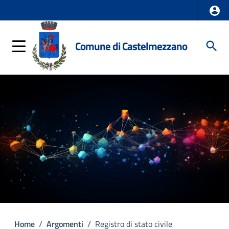
Comune di Castelmezzano
Home
/
Argomenti
/
Registro di stato civile