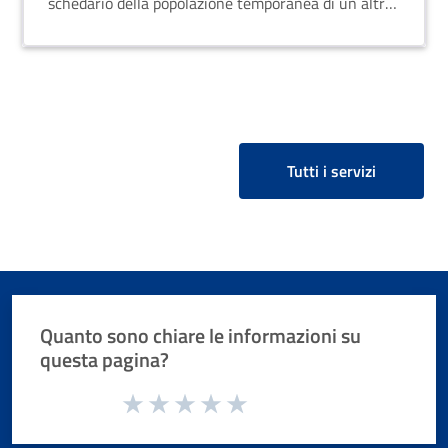
schedario della popolazione temporanea di un altro
comune.
Tutti i servizi
Quanto sono chiare le informazioni su
questa pagina?
Valuta da 1 a 5 stelle la pagina
Valuta 1 stelle su 5
Valuta 2 stelle su 5
Valuta 3 stelle su 5
Valuta 4 stelle su 5
Valuta 5 stelle su 5