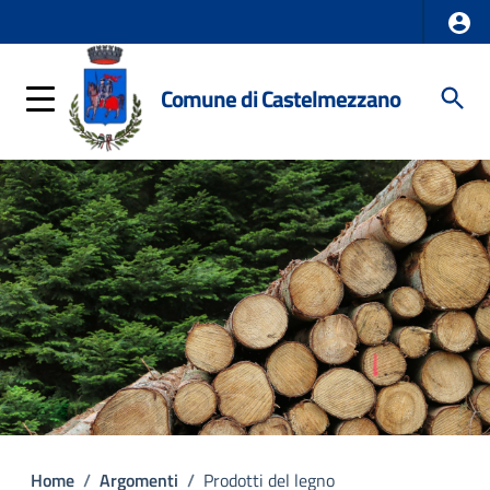
Comune di Castelmezzano
Home
/
Argomenti
/
Prodotti del legno