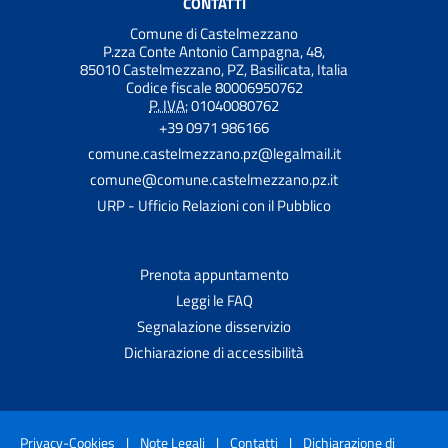
CONTATTI
Comune di Castelmezzano
P.zza Conte Antonio Campagna, 48,
85010 Castelmezzano, PZ, Basilicata, Italia
Codice fiscale 80006950762
P. IVA:
01040080762
+39 0971 986166
comune.castelmezzano.pz@legalmail.it
comune@comune.castelmezzano.pz.it
URP - Ufficio Relazioni con il Pubblico
Prenota appuntamento
Leggi le FAQ
Segnalazione disservizio
Dichiarazione di accessibilità
Privacy-Cookies
|
Note Legali
|
Contatti
|
Dichiarazione di