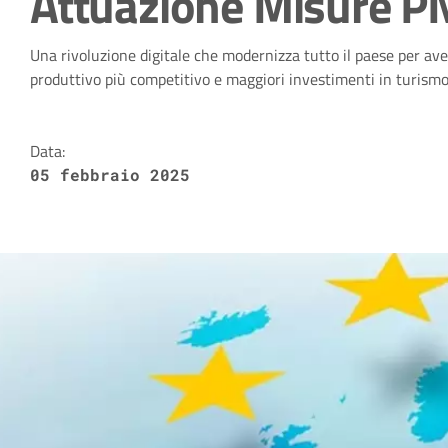
Attuazione Misure PN
Dettagli della notizia
Una rivoluzione digitale che modernizza tutto il paese per av
produttivo più competitivo e maggiori investimenti in turismo
Data:
05 febbraio 2025