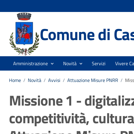
Comune di Ca
Amministrazione
Novità
Servizi
Vivere C
Home
/
Novità
/
Avvisi
/
Attuazione Misure PNRR
/
Miss
Missione 1 - digitali
competitività, cultura