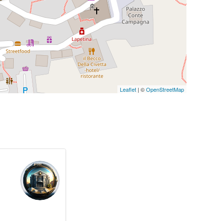
Leaflet
| ©
OpenStreetMap