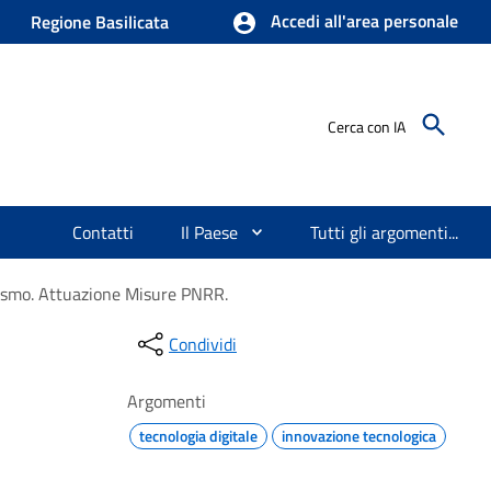
Accedi all'area personale
Regione Basilicata
Cerca con IA
Contatti
Il Paese
Tutti gli argomenti...
rismo. Attuazione Misure PNRR.​
Condividi
Argomenti
tecnologia digitale
innovazione tecnologica