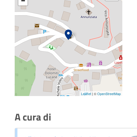
−
Leaflet
| ©
OpenStreetMap
A cura di