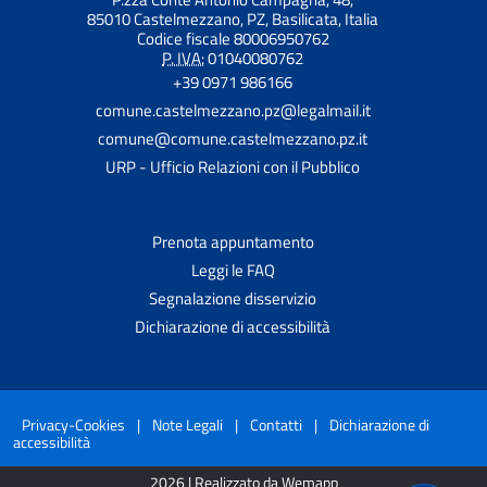
85010 Castelmezzano, PZ, Basilicata, Italia
Codice fiscale 80006950762
P. IVA:
01040080762
+39 0971 986166
comune.castelmezzano.pz@legalmail.it
comune@comune.castelmezzano.pz.it
URP - Ufficio Relazioni con il Pubblico
Prenota appuntamento
Leggi le FAQ
Segnalazione disservizio
Dichiarazione di accessibilità
Privacy-Cookies
|
Note Legali
|
Contatti
|
Dichiarazione di
accessibilità
2026 | Realizzato da Wemapp