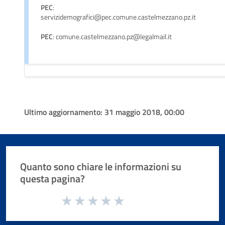
PEC
:
servizidemografici@pec.comune.castelmezzano.pz.it
PEC
: comune.castelmezzano.pz@legalmail.it
Ultimo aggiornamento:
31 maggio 2018, 00:00
Quanto sono chiare le informazioni su
questa pagina?
Valuta da 1 a 5 stelle la pagina
Valuta 1 stelle su 5
Valuta 2 stelle su 5
Valuta 3 stelle su 5
Valuta 4 stelle su 5
Valuta 5 stelle su 5