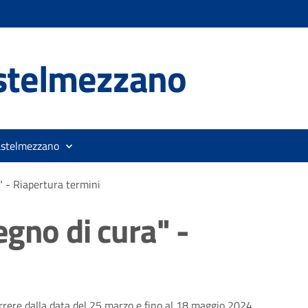
stelmezzano
astelmezzano
" - Riapertura termini
gno di cura" -
rere dalla data del 25 marzo e fino al 18 maggio 2024.