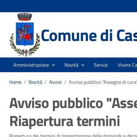
Comune di Ca
Amministrazione
Novità
Servizi
Vivere C
Home
/
Novità
/
Avvisi
/
Avviso pubblico "Assegno di cura
Avviso pubblico "Asse
Riapertura termini
Riapertura dei termini di presentazione delle domande a decor