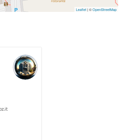
Leaflet
| ©
OpenStreetMap
z.it