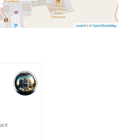
Leaflet
| ©
OpenStreetMap
z.it