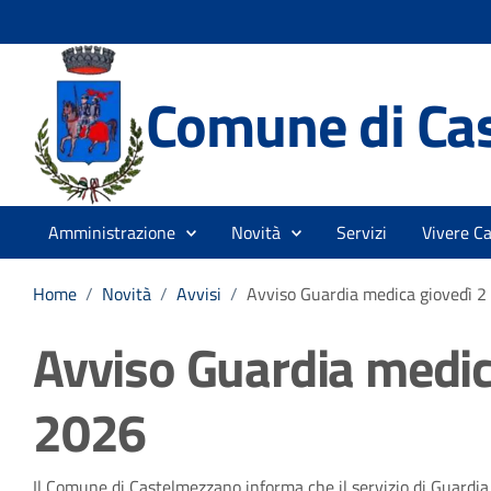
Comune di Ca
Amministrazione
Novità
Servizi
Vivere C
Home
/
Novità
/
Avvisi
/
Avviso Guardia medica giovedì 2
Avviso Guardia medica
2026
Il Comune di Castelmezzano informa che il servizio di Guardia m