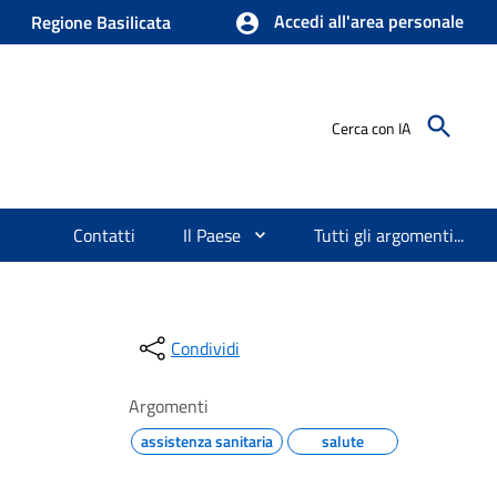
Accedi all'area personale
Regione Basilicata
Cerca con IA
Contatti
Il Paese
Tutti gli argomenti...
Condividi
Argomenti
assistenza sanitaria
salute