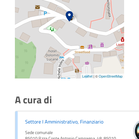
Leaflet
| ©
OpenStreetMap
A cura di
Settore I Amministrativo, Finanziario
Sede comunale
85010 P.zza Conte Antonio Campagna, 48, 85010