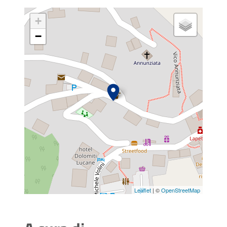
+
−
Leaflet
| ©
OpenStreetMap