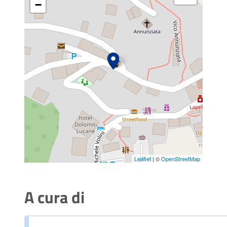
−
Leaflet
| ©
OpenStreetMap
A cura di