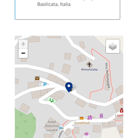
Basilicata, Italia
+
−