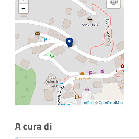
−
Leaflet
| ©
OpenStreetMap
A cura di